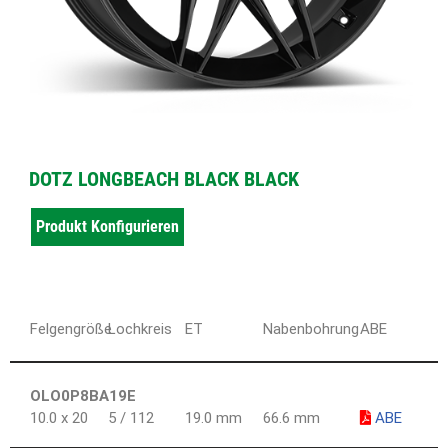
DOTZ LONGBEACH BLACK BLACK
Produkt Konfigurieren
Felgengröße
Lochkreis
ET
Nabenbohrung
ABE
OLO0P8BA19E
10.0 x 20
5 / 112
19.0 mm
66.6 mm
ABE