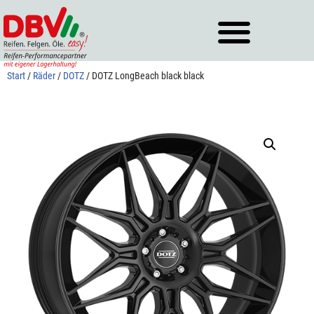
Zum
Inhalt
springen
Start
/
Räder
/
DOTZ
/ DOTZ LongBeach black black