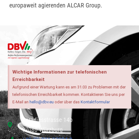
europaweit agierenden ALCAR Group.
Wichtige Informationen zur telefonischen
Erreichbarkeit
Aufgrund einer Wartung kann es am 31.03 zu Problemen mit der
telefonischen Erreichbarkeit kommen. Kontaktieren Sie uns per
E-Mail an
hello@dbv.eu
oder über das
Kontaktformular
Paradiesstrasse 14b
97080 Würzburg