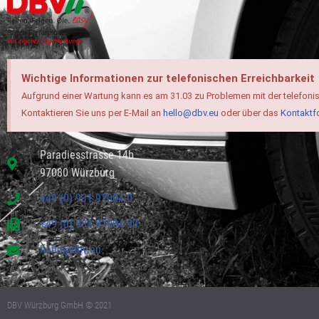
Wichtige Informationen zur telefonischen Erreichbarkeit
Aufgrund einer Wartung kann es am 31.03 zu Problemen mit der telefoni
Kontaktieren Sie uns per E-Mail an
hello@dbv.eu
oder über das
Kontaktf
Paradiesstrasse 14b
97080 Würzburg
+49 (0) 931 97004-0
+49 (0) 931 97004-90
hello@dbv.eu
DBV Würzburg GmbH © 2021