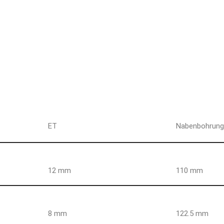
ET
Nabenbohrun
12 mm
110 mm
8 mm
122.5 mm