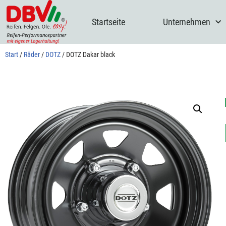
Startseite
Unternehmen
Zum
Inhalt
springen
Start
/
Räder
/
DOTZ
/ DOTZ Dakar black