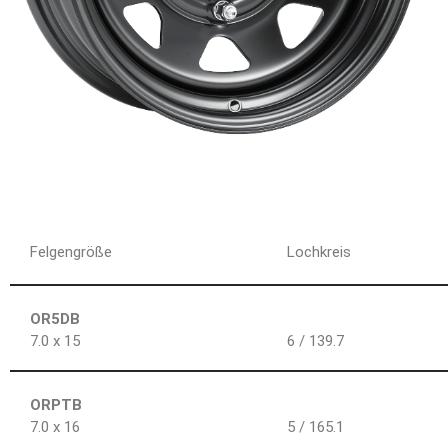
Felgengröße
Lochkreis
OR5DB
7.0 x 15
6 / 139.7
ORPTB
7.0 x 16
5 / 165.1