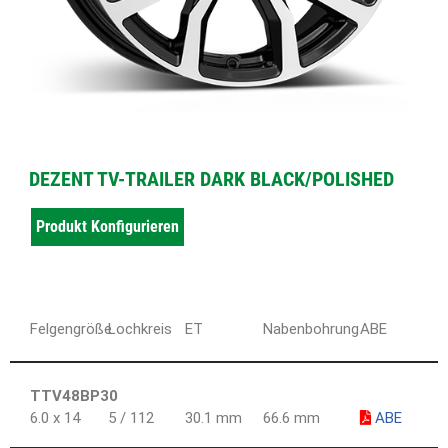
DEZENT TV-TRAILER DARK BLACK/POLISHED
Produkt Konfigurieren
Felgengröße
Lochkreis
ET
Nabenbohrung
ABE
TTV48BP30
6.0 x 14
5 / 112
30.1 mm
66.6 mm
ABE