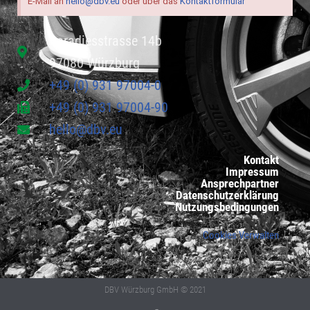
E-Mail an
hello@dbv.eu
oder über das
Kontaktformular
Paradiesstrasse 14b
97080 Würzburg
+49 (0) 931 97004-0
+49 (0) 931 97004-90
hello@dbv.eu
Kontakt
Impressum
Ansprechpartner
Datenschutzerklärung
Nutzungsbedingungen
Cookies Verwalten
DBV Würzburg GmbH © 2021