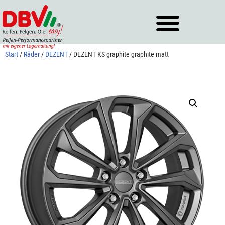
Zum
Inhalt
springen
Start
/
Räder
/
DEZENT
/ DEZENT KS graphite graphite matt