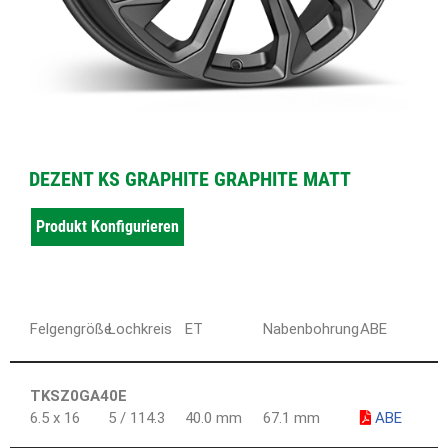
DEZENT KS GRAPHITE GRAPHITE MATT
Produkt Konfigurieren
Felgengröße
Lochkreis
ET
Nabenbohrung
ABE
TKSZ0GA40E
6.5 x 16
5 / 114.3
40.0 mm
67.1 mm
ABE