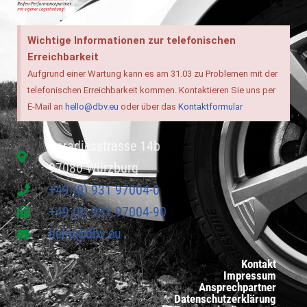
Wichtige Informationen zur telefonischen
Erreichbarkeit
Aufgrund einer Wartung kann es am 31.03 zu Problemen mit der
telefonischen Erreichbarkeit kommen. Kontaktieren Sie uns per
E-Mail an
hello@dbv.eu
oder über das
Kontaktformular
Paradiesstrasse 14b
97080 Würzburg
+49 (0) 931 97004-0
+49 (0) 931 97004-90
hello@dbv.eu
Kontakt
Impressum
Ansprechpartner
Datenschutzerklärung