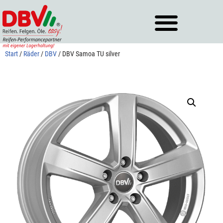
Zum
Inhalt
springen
Start
/
Räder
/
DBV
/ DBV Samoa TU silver