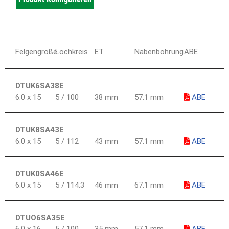
Felgengröße
Lochkreis
ET
Nabenbohrung
ABE
DTUK6SA38E
6.0 x 15
5 / 100
38 mm
57.1 mm
ABE
DTUK8SA43E
6.0 x 15
5 / 112
43 mm
57.1 mm
ABE
DTUK0SA46E
6.0 x 15
5 / 114.3
46 mm
67.1 mm
ABE
DTUO6SA35E