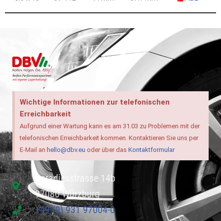
Wichtige Informationen zur telefonischen
Erreichbarkeit
Aufgrund einer Wartung kann es am 31.03 zu Problemen mit der
telefonischen Erreichbarkeit kommen. Kontaktieren Sie uns per
E-Mail an
hello@dbv.eu
oder über das
Kontaktformular
Paradiesstrasse 14b
97080 Würzburg
+49 (0) 931 97004-0