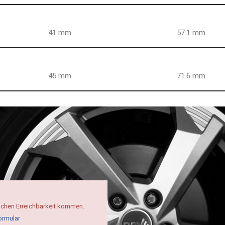
41 mm
57.1 mm
45 mm
71.6 mm
schen Erreichbarkeit kommen.
ormular