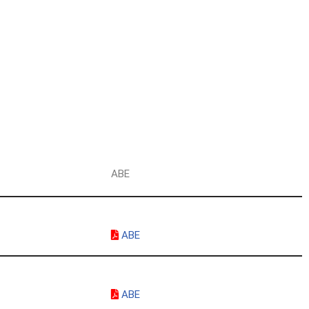
g
ABE
ABE
ABE