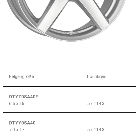
Felgengröße
Lochkreis
DTYZ0SA40E
6.5 x 16
5 / 114.3
DTYY0SA40
7.0 x 17
5 / 114.3