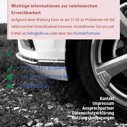
Wichtige Informationen zur telefonischen
Erreichbarkeit
Aufgrund einer Wartung kann es am 31.03 zu Problemen mit der
telefonischen Erreichbarkeit kommen. Kontaktieren Sie uns per
E-Mail an
hello@dbv.eu
oder über das
Kontaktformular
Paradiesstrasse 14b
97080 Würzburg
+49 (0) 931 97004-0
+49 (0) 931 97004-90
hello@dbv.eu
Kontakt
Impressum
Ansprechpartner
Datenschutzerklärung
Nutzungsbedingungen