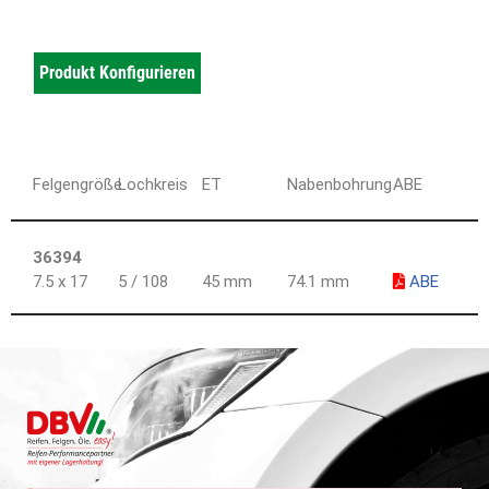
Produkt Konfigurieren
Felgengröße
Lochkreis
ET
Nabenbohrung
ABE
36394
7.5 x 17
5 / 108
45 mm
74.1 mm
ABE