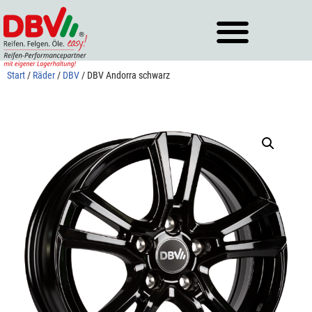
Zum
Inhalt
springen
Start
/
Räder
/
DBV
/ DBV Andorra schwarz